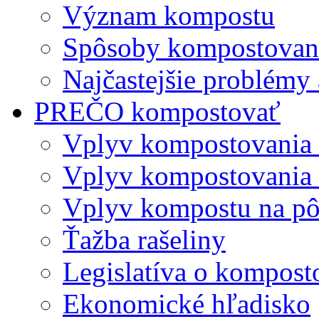
Význam kompostu
Spôsoby kompostovani
Najčastejšie problémy 
PREČO kompostovať
Vplyv kompostovania
Vplyv kompostovania 
Vplyv kompostu na p
Ťažba rašeliny
Legislatíva o kompost
Ekonomické hľadisko