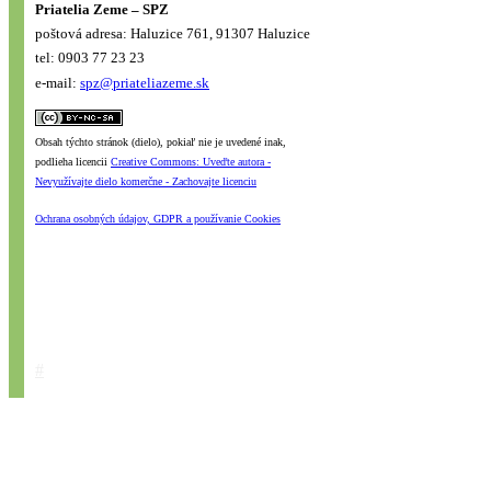
Priatelia Zeme – SPZ
poštová adresa: Haluzice 761, 91307 Haluzice
tel: 0903 77 23 23
e-mail:
spz@priateliazeme.sk
Obsah týchto stránok (dielo), pokiaľ nie je uvedené inak,
podlieha licencii
Creative Commons: Uveďte autora -
Nevyužívajte dielo komerčne - Zachovajte licenciu
Ochrana osobných údajov, GDPR a používanie Cookies
#