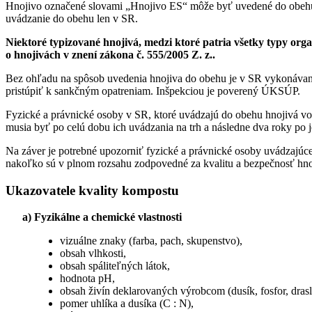
Hnojivo označené slovami „Hnojivo ES“ môže byť uvedené do obehu (
uvádzanie do obehu len v SR.
Niektoré typizované hnojivá, medzi ktoré patria všetky typy org
o hnojivách v znení zákona č. 555/2005 Z. z..
Bez ohľadu na spôsob uvedenia hnojiva do obehu je v SR vykonávaná 
pristúpiť k sankčným opatreniam. Inšpekciou je poverený ÚKSÚP.
Fyzické a právnické osoby v SR, ktoré uvádzajú do obehu hnojivá v
musia byť po celú dobu ich uvádzania na trh a následne dva roky po
Na záver je potrebné upozorniť fyzické a právnické osoby uvádzajúce 
nakoľko sú v plnom rozsahu zodpovedné za kvalitu a bezpečnosť hnoj
Ukazovatele kvality kompostu
a)
Fyzikálne a chemické vlastnosti
vizuálne znaky (farba, pach, skupenstvo),
obsah vlhkosti,
obsah spáliteľných látok,
hodnota pH,
obsah živín deklarovaných výrobcom (dusík, fosfor, drasl
pomer uhlíka a dusíka (C : N),