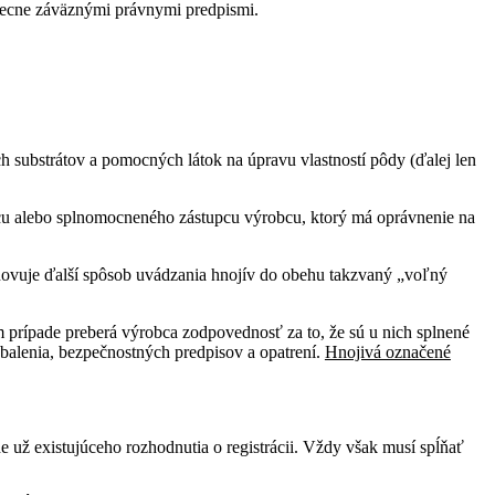
eobecne záväznými právnymi predpismi.
h substrátov a pomocných látok na úpravu vlastností pôdy (ďalej len
cu alebo splnomocneného zástupcu výrobcu, ktorý má oprávnenie na
anovuje ďalší spôsob uvádzania hnojív do obehu takzvaný „voľný
m prípade preberá výrobca zodpovednosť za to, že sú u nich splnené
balenia, bezpečnostných predpisov a opatrení.
Hnojivá označené
už existujúceho rozhodnutia o registrácii. Vždy však musí spĺňať