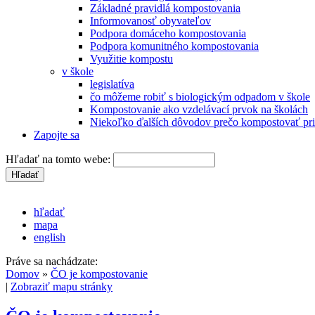
Základné pravidlá kompostovania
Informovanosť obyvateľov
Podpora domáceho kompostovania
Podpora komunitného kompostovania
Využitie kompostu
v škole
legislatíva
čo môžeme robiť s biologickým odpadom v škole
Kompostovanie ako vzdelávací prvok na školách
Niekoľko ďalších dôvodov prečo kompostovať pri
Zapojte sa
Hľadať na tomto webe:
hľadať
mapa
english
Práve sa nachádzate:
Domov
»
ČO je kompostovanie
|
Zobraziť mapu stránky