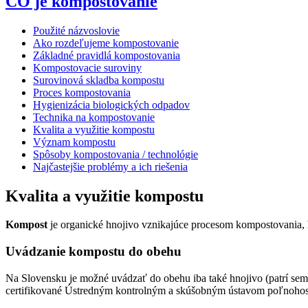
ČO je kompostovanie
Použité názvoslovie
Ako rozdeľujeme kompostovanie
Základné pravidlá kompostovania
Kompostovacie suroviny
Surovinová skladba kompostu
Proces kompostovania
Hygienizácia biologických odpadov
Technika na kompostovanie
Kvalita a využitie kompostu
Význam kompostu
Spôsoby kompostovania / technológie
Najčastejšie problémy a ich riešenia
Kvalita a využitie kompostu
Kompost
je organické hnojivo vznikajúce procesom kompostovania, h
Uvádzanie kompostu do obehu
Na Slovensku je možné uvádzať do obehu iba také hnojivo (patrí sem a
certifikované Ústredným kontrolným a skúšobným ústavom poľnohosp