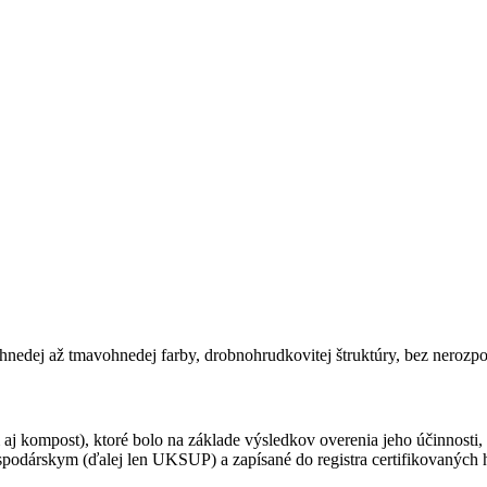
nedej až tmavohnedej farby, drobnohrudkovitej štruktúry, bez nerozpoj
j kompost), ktoré bolo na základe výsledkov overenia jeho účinnosti, 
odárskym (ďalej len UKSUP) a zapísané do registra certifikovaných 