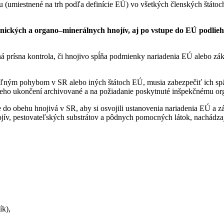
umiestnené na trh podľa definície EÚ) vo všetkých členských štátoch
anických a organo–minerálnych hnojív, aj po vstupe do EÚ podlieha
prísna kontrola, či hnojivo spĺňa podmienky nariadenia EÚ alebo záko
oľným pohybom v SR alebo iných štátoch EÚ, musia zabezpečiť ich sp
 jeho ukončení archivované a na požiadanie poskytnuté inšpekčnému or
do obehu hnojivá v SR, aby si osvojili ustanovenia nariadenia EÚ a zá
ív, pestovateľských substrátov a pôdnych pomocných látok, nachádzaj
ík),