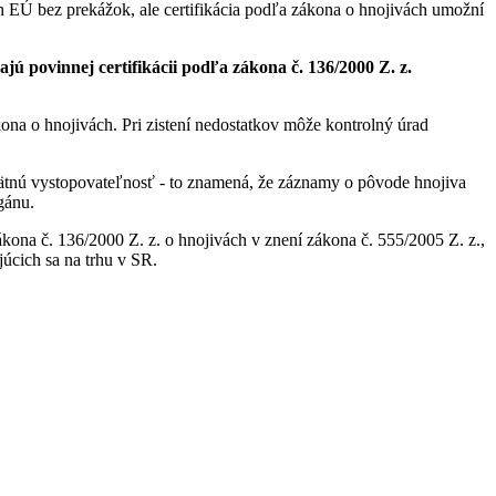
 EÚ bez prekážok, ale certifikácia podľa zákona o hnojivách umožní
jú povinnej certifikácii podľa zákona č. 136/2000 Z. z.
na o hnojivách. Pri zistení nedostatkov môže kontrolný úrad
ätnú vystopovateľnosť - to znamená, že záznamy o pôvode hnojiva
gánu.
kona č. 136/2000 Z. z. o hnojivách v znení zákona č. 555/2005 Z. z.,
úcich sa na trhu v SR.