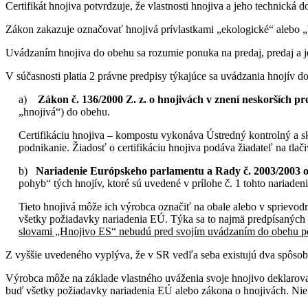
Certifikát hnojiva potvrdzuje, že vlastnosti hnojiva a jeho technic
Zákon zakazuje označovať hnojivá prívlastkami „ekologické“ alebo „
Uvádzaním hnojiva do obehu sa rozumie ponuka na predaj, predaj a je
V súčasnosti platia 2 právne predpisy týkajúce sa uvádzania hnojív d
a)
Zákon č. 136/2000 Z. z. o hnojivách v znení neskorších pr
„hnojivá“) do obehu.
Certifikáciu hnojiva – kompostu vykonáva Ústredný kontrolný a
podnikanie. Žiadosť o certifikáciu hnojiva podáva žiadateľ na tl
b)
Nariadenie Európskeho parlamentu a Rady č. 2003/2003 
pohyb“ tých hnojív, ktoré sú uvedené v prílohe č. 1 tohto nariadeni
Tieto hnojivá môže ich výrobca označiť na obale alebo v sprievod
všetky požiadavky nariadenia EÚ. Týka sa to najmä predpísaných f
slovami „Hnojivo ES“ nebudú pred svojím uvádzaním do obehu pod
Z vyššie uvedeného vyplýva, že v SR vedľa seba existujú dva spôso
Výrobca môže na základe vlastného uváženia svoje hnojivo deklarova
buď všetky požiadavky nariadenia EÚ alebo zákona o hnojivách. Ni