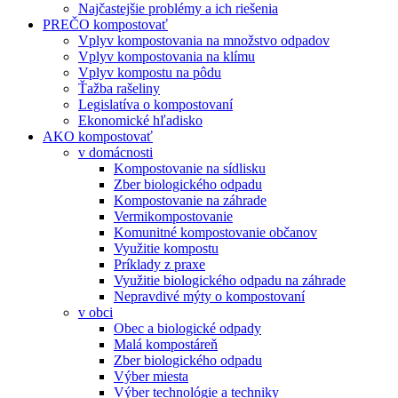
Najčastejšie problémy a ich riešenia
PREČO kompostovať
Vplyv kompostovania na množstvo odpadov
Vplyv kompostovania na klímu
Vplyv kompostu na pôdu
Ťažba rašeliny
Legislatíva o kompostovaní
Ekonomické hľadisko
AKO kompostovať
v domácnosti
Kompostovanie na sídlisku
Zber biologického odpadu
Kompostovanie na záhrade
Vermikompostovanie
Komunitné kompostovanie občanov
Využitie kompostu
Príklady z praxe
Využitie biologického odpadu na záhrade
Nepravdivé mýty o kompostovaní
v obci
Obec a biologické odpady
Malá kompostáreň
Zber biologického odpadu
Výber miesta
Výber technológie a techniky