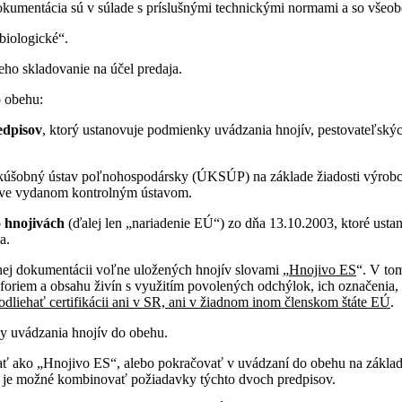
ká dokumentácia sú v súlade s príslušnými technickými normami a so vš
biologické“.
ho skladovanie na účel predaja.
o obehu:
edpisov
, ktorý ustanovuje podmienky uvádzania hnojív, pestovateľskýc
 skúšobný ústav poľnohospodársky (ÚKSÚP) na základe žiadosti výrob
ačive vydanom kontrolným ústavom.
o hnojivách
(ďalej len „nariadenie EÚ“) zo dňa 13.10.2003, ktoré ust
a.
nej dokumentácii voľne uložených hnojív slovami „
Hnojivo ES
“. V to
oriem a obsahu živín s využitím povolených odchýlok, ich označenia, 
liehať certifikácii ani v SR, ani v žiadnom inom členskom štáte EÚ
.
by uvádzania hnojív do obehu.
ť ako „Hnojivo ES“, alebo pokračovať v uvádzaní do obehu na základe 
e je možné kombinovať požiadavky týchto dvoch predpisov.