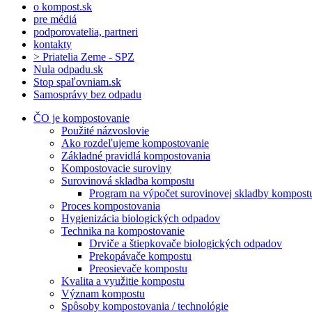
o kompost.sk
pre médiá
podporovatelia, partneri
kontakty
> Priatelia Zeme - SPZ
Nula odpadu.sk
Stop spaľovniam.sk
Samosprávy bez odpadu
ČO je kompostovanie
Použité názvoslovie
Ako rozdeľujeme kompostovanie
Základné pravidlá kompostovania
Kompostovacie suroviny
Surovinová skladba kompostu
Program na výpočet surovinovej skladby kompost
Proces kompostovania
Hygienizácia biologických odpadov
Technika na kompostovanie
Drviče a štiepkovače biologických odpadov
Prekopávače kompostu
Preosievače kompostu
Kvalita a využitie kompostu
Význam kompostu
Spôsoby kompostovania / technológie