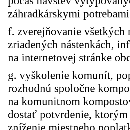
počas návštev vytypovaný
záhradkárskymi potrebami,
f. zverejňovanie všetkých 
zriadených nástenkách, in
na internetovej stránke obc
g. vyškolenie komunít, pop
rozhodnú spoločne kompos
na komunitnom kompostovi
dostať potvrdenie, ktorým 
zníženie miestneho poplat