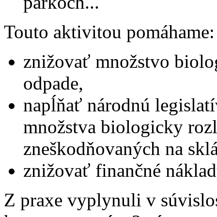
parkoch...
Touto aktivitou pomáhame:
znižovať množstvo biol
odpade,
napĺňať národnú legislatí
množstva biologicky roz
zneškodňovaných na skl
znižovať finančné nákla
Z praxe vyplynuli v súvisl