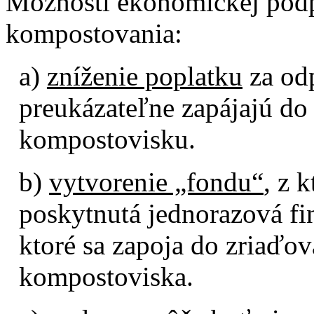
Možnosti ekonomickej pod
kompostovania:
a)
zníženie poplatku
za od
preukázateľne zapájajú d
kompostovisku.
b)
vytvorenie „fondu“
, z 
poskytnutá jednorazová fi
ktoré sa zapoja do zriaďo
kompostoviska.