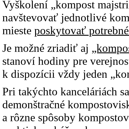
Vyškolení „kompost majstri
navštevovať jednotlivé ko
mieste
poskytovať potrebné
Je možné zriadiť aj
„kompos
stanoví hodiny pre verejno
k dispozícii vždy jeden „ko
Pri takýchto kanceláriách s
demonštračné kompostovisk
a rôzne spôsoby kompostova