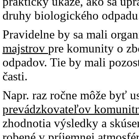
prakticky ukáže, ako sa upr
druhy biologického odpadu
Pravidelne by sa mali orga
majstrov
pre komunity o zb
odpadov. Tie by mali pozostá
časti.
Napr. raz ročne môže byť 
prevádzkovateľov komunit
zhodnotia výsledky a skúsen
robené v príjemnej atmosfé