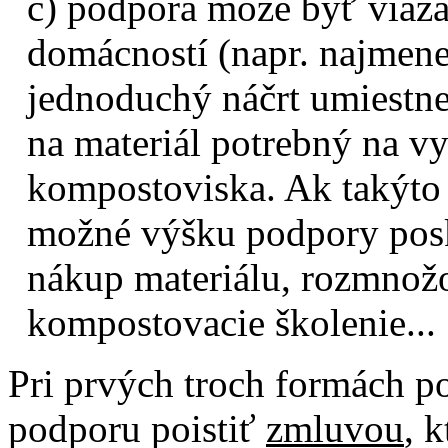
c) podpora môže byť viaza
domácností (napr. najmene
jednoduchý náčrt umiestne
na materiál potrebný na v
kompostoviska. Ak takýt
možné výšku podpory posk
nákup materiálu, rozmnož
kompostovacie školenie...
Pri prvých troch formách p
podporu poistiť
zmluvou
, 