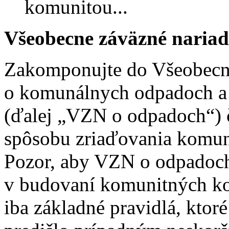
komunitou...
Všeobecne záväzné nariad
Zakomponujte do Všeobecne
o komunálnych odpadoch a
(ďalej „VZN o odpadoch“) č
spôsobu zriaďovania komun
Pozor, aby VZN o odpadoc
v budovaní komunitných k
iba základné pravidlá, ktor