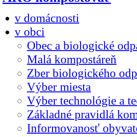
v domácnosti
v obci
Obec a biologické od
Malá kompostáreň
Zber biologického od
Výber miesta
Výber technológie a t
Základné pravidlá ko
Informovanosť obyvat