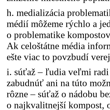
h. medializácia problema
médií môžeme rýchlo a je
o problematike kompostova
Ak celoštátne média info
ešte viac to povzbudí vere
i. súťaž – ľudia veľmi rad
zabudnúť ani na túto mož
rôzne – súťaž o nádobu be
o najkvalitnejší kompost, 