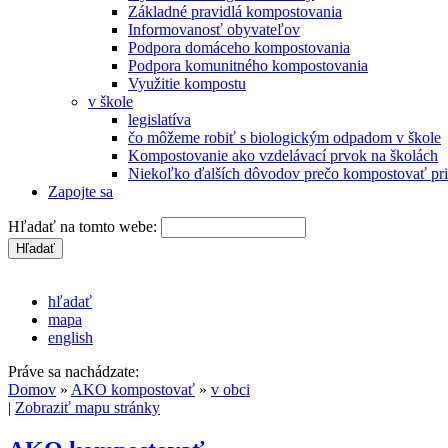
Základné pravidlá kompostovania
Informovanosť obyvateľov
Podpora domáceho kompostovania
Podpora komunitného kompostovania
Využitie kompostu
v škole
legislatíva
čo môžeme robiť s biologickým odpadom v škole
Kompostovanie ako vzdelávací prvok na školách
Niekoľko ďalších dôvodov prečo kompostovať pri
Zapojte sa
Hľadať na tomto webe:
hľadať
mapa
english
Práve sa nachádzate:
Domov
»
AKO kompostovať
»
v obci
|
Zobraziť mapu stránky