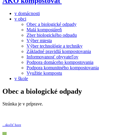
AKO kompostovať
v domácnosti
v obci
Obec a biologické odpady
Malá kompostáreň
Zber biologického odpadu
Výber miesta
Výber technológie a techniky
Základné pravidlá kompostovania
Informovanosť obyvateľov
Podpora domáceho kompostovania
Podpora komunitného kompostovania
Využitie kompostu
v škole
Obec a biologické odpady
Stránka je v príprave.
...skočiť hore