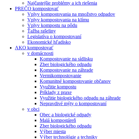
Najčastejšie problémy a ich riešenia
PREČO kompostovať
Vplyv kompostovania na množstvo odpadov
Vplyv kompostovania na klímu
Vplyv kompostu na pôdu
Ťažba rašeliny
Legislatíva o kompostovaní
Ekonomické hľadisko
AKO kompostovať
v domácnosti
Kompostovanie na sídlisku
Zber biologického odpadu
Kompostovanie na záhrade
Vermikompostovanie
Komunitné kompostovanie občanov
Využitie kompostu
Príklady z praxe
Využitie biologického odpadu na záhrade
Nepravdivé mýty o kompostovaní
v obci
Obec a biologické odpady
Malá kompostáreň
Zber biologického odpadu
Výber miesta
Výber technológie a techniky