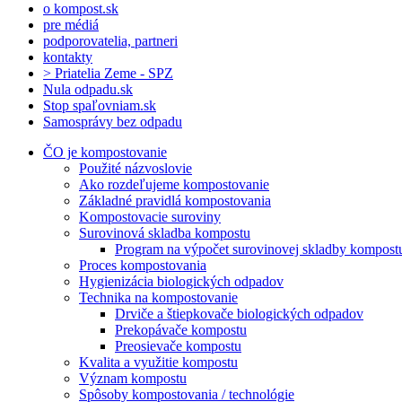
o kompost.sk
pre médiá
podporovatelia, partneri
kontakty
> Priatelia Zeme - SPZ
Nula odpadu.sk
Stop spaľovniam.sk
Samosprávy bez odpadu
ČO je kompostovanie
Použité názvoslovie
Ako rozdeľujeme kompostovanie
Základné pravidlá kompostovania
Kompostovacie suroviny
Surovinová skladba kompostu
Program na výpočet surovinovej skladby kompost
Proces kompostovania
Hygienizácia biologických odpadov
Technika na kompostovanie
Drviče a štiepkovače biologických odpadov
Prekopávače kompostu
Preosievače kompostu
Kvalita a využitie kompostu
Význam kompostu
Spôsoby kompostovania / technológie