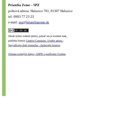
Priatelia Zeme – SPZ
poštová adresa: Haluzice 761, 91307 Haluzice
tel: 0903 77 23 23
e-mail:
spz@priateliazeme.sk
Obsah týchto stránok (dielo), pokiaľ nie je uvedené inak,
podlieha licencii
Creative Commons: Uveďte autora -
Nevyužívajte dielo komerčne - Zachovajte licenciu
Ochrana osobných údajov, GDPR a používanie Cookies
#