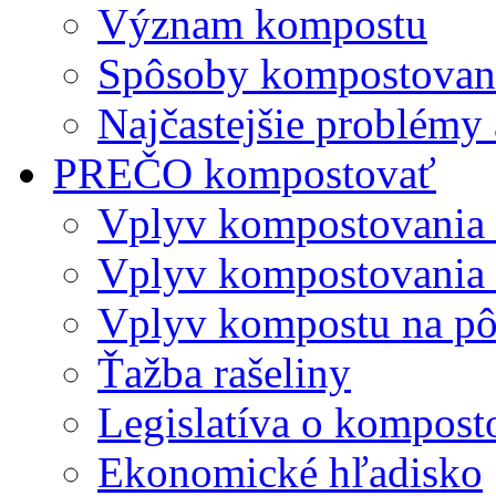
Význam kompostu
Spôsoby kompostovani
Najčastejšie problémy 
PREČO kompostovať
Vplyv kompostovania
Vplyv kompostovania 
Vplyv kompostu na p
Ťažba rašeliny
Legislatíva o kompost
Ekonomické hľadisko