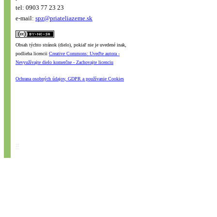
tel: 0903 77 23 23
e-mail:
spz@priateliazeme.sk
Obsah týchto stránok (dielo), pokiaľ nie je uvedené inak,
podlieha licencii
Creative Commons: Uveďte autora -
Nevyužívajte dielo komerčne - Zachovajte licenciu
Ochrana osobných údajov, GDPR a používanie Cookies
#