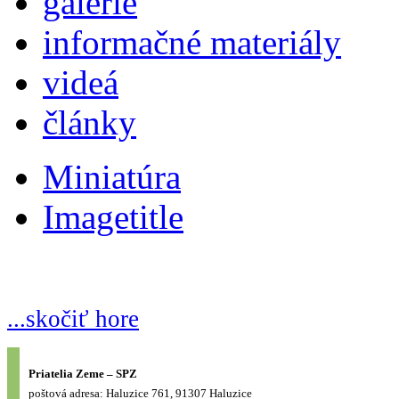
galérie
informačné materiály
videá
články
Miniatúra
Imagetitle
...skočiť hore
Priatelia Zeme – SPZ
poštová adresa: Haluzice 761, 91307 Haluzice