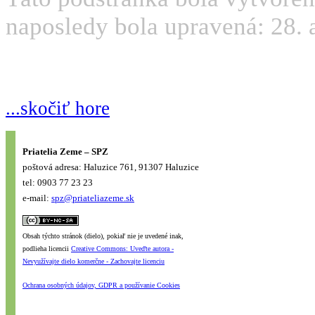
naposledy bola upravená: 28. a
...skočiť hore
Priatelia Zeme – SPZ
poštová adresa: Haluzice 761, 91307 Haluzice
tel: 0903 77 23 23
e-mail:
spz@priateliazeme.sk
Obsah týchto stránok (dielo), pokiaľ nie je uvedené inak,
podlieha licencii
Creative Commons: Uveďte autora -
Nevyužívajte dielo komerčne - Zachovajte licenciu
Ochrana osobných údajov, GDPR a používanie Cookies