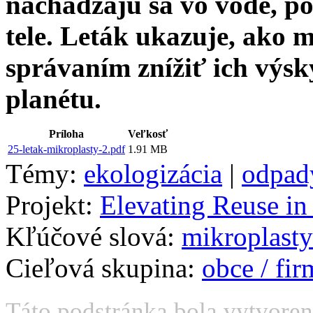
nachádzajú sa vo vode, pô
tele. Leták ukazuje, ako
správaním znížiť ich výsky
planétu.
Príloha
Veľkosť
25-letak-mikroplasty-2.pdf
1.91 MB
Témy:
ekologizácia
|
odpad
Projekt:
Elevating Reuse in
Kľúčové slová:
mikroplasty
Cieľová skupina:
obce / fi
Táto podstránka bola vytvoren