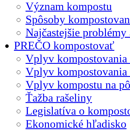
Význam kompostu
Spôsoby kompostovani
Najčastejšie problémy 
PREČO kompostovať
Vplyv kompostovania
Vplyv kompostovania 
Vplyv kompostu na p
Ťažba rašeliny
Legislatíva o kompost
Ekonomické hľadisko