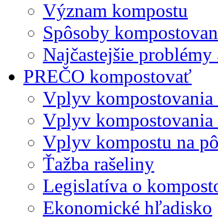
Význam kompostu
Spôsoby kompostovani
Najčastejšie problémy 
PREČO kompostovať
Vplyv kompostovania
Vplyv kompostovania 
Vplyv kompostu na p
Ťažba rašeliny
Legislatíva o kompost
Ekonomické hľadisko