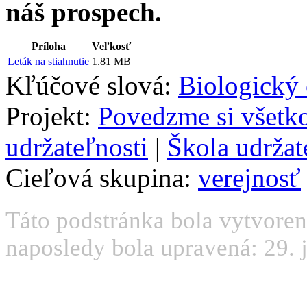
náš prospech.
Príloha
Veľkosť
Leták na stiahnutie
1.81 MB
Kľúčové slová:
Biologický
Projekt:
Povedzme si všetk
udržateľnosti
|
Škola udržat
Cieľová skupina:
verejnosť
Táto podstránka bola vytvorená
naposledy bola upravená: 29. j