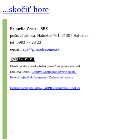
...skočiť hore
Priatelia Zeme – SPZ
poštová adresa: Haluzice 761, 91307 Haluzice
tel: 0903 77 23 23
e-mail:
spz@priateliazeme.sk
Obsah týchto stránok (dielo), pokiaľ nie je uvedené inak,
podlieha licencii
Creative Commons: Uveďte autora -
Nevyužívajte dielo komerčne - Zachovajte licenciu
Ochrana osobných údajov, GDPR a používanie Cookies
#