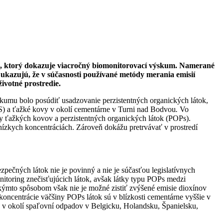
ou, ktorý dokazuje viacročný biomonitorovací výskum. Namerané
 ukazujú, že v súčasnosti používané metódy merania emisií
ivotné prostredie.
kumu bolo posúdiť usadzovanie perzistentných organických látok,
S) a ťažké kovy v okolí cementárne v Turni nad Bodvou
.
Vo
oty ťažkých kovov a perzistentných organických látok (POPs).
nízkych koncentráciách. Zároveň dokážu pretrvávať v prostredí
pečných látok nie je povinný a nie je súčasťou legislatívnych
itoring znečisťujúcich látok, avšak látky typu POPs medzi
kýmto spôsobom však nie je možné zistiť zvýšené emisie dioxínov
ncentrácie väčšiny POPs látok sú v blízkosti cementárne vyššie v
j v okolí spaľovní odpadov v Belgicku, Holandsku, Španielsku,