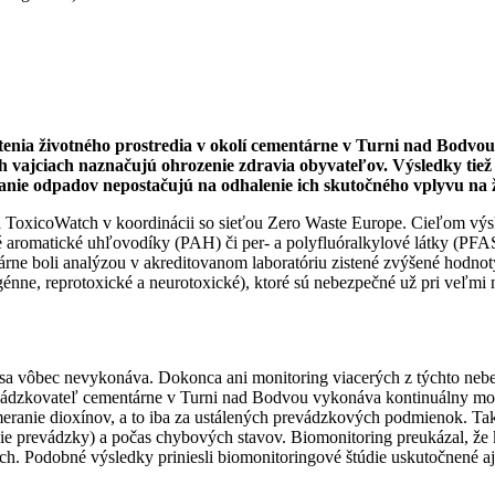
tenia životného prostredia v okolí cementárne v Turni nad Bodv
h vajciach naznačujú ohrozenie zdravia obyvateľov. Výsledky tiež
anie odpadov nepostačujú na odhalenie ich skutočného vplyvu na ž
 ToxicoWatch v koordinácii so sieťou Zero Waste Europe. Cieľom výs
 aromatické uhľovodíky (PAH) či per- a polyfluóralkylové látky (PFA
ntárne boli analýzou v akreditovanom laboratóriu zistené zvýšené hodn
nne, reprotoxické a neurotoxické), ktoré sú nebezpečné už pri veľmi 
sa vôbec nevykonáva. Dokonca ani monitoring viacerých z týchto nebez
evádzkovateľ cementárne v Turni nad Bodvou vykonáva kontinuálny mon
meranie dioxínov, a to iba za ustálených prevádzkových podmienok. Ta
prevádzky) a počas chybových stavov. Biomonitoring preukázal, že ko
ach. Podobné výsledky priniesli biomonitoringové štúdie uskutočnené a