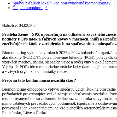
Správy z ďalších lokalít, kde boli vykonané biomonitoringy
Čo je biomonitoring?
Haluzice,
04.02.2025
Priatelia Zeme – SPZ upozorňujú na odhalenie závažného znečis
hodnoty POPs látok a ťažkých kovov v machoch, ihličí a slepačíc
znečisťujúcich látok v zariadeniach na spaľovanie a spoluspaľov
Biomonitoring vykonala v rokoch 2023 a 2024 holandská organizácia
ako dioxíny (PCDD/F), polychlórované bifenoly (PCB), polycyklické
vzorkách machov, ihličia, slepačích vajec a ovčej vlny v okolí ceme
V prípade POPs ide o mimoriadne toxické látky (karcinogénne, mutagé
a v živých organizmoch desiatky rokov.
Prečo sa táto kontaminácia nezistila skôr?
Biomonitoring dlhodobého vplyvu znečisťujúcich látok na prostredie 
požiadaviek pre existujúce veľké zdroje znečisťovania ovzdušia. Pr
monitorovanými nie sú zahrnuté. Jedine raz za polroka sa vykonáva 
mimo ustálených prevádzkových podmienok (spúšťanie a odstavovanie 
porovnaní s ich koncentráciami na vzdialenejších referenčných miest
Francúzsku, Litve a Česku.