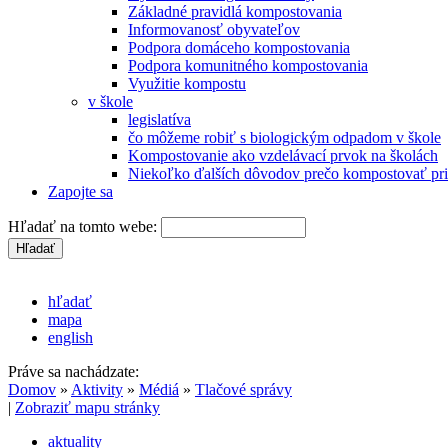
Základné pravidlá kompostovania
Informovanosť obyvateľov
Podpora domáceho kompostovania
Podpora komunitného kompostovania
Využitie kompostu
v škole
legislatíva
čo môžeme robiť s biologickým odpadom v škole
Kompostovanie ako vzdelávací prvok na školách
Niekoľko ďalších dôvodov prečo kompostovať pri
Zapojte sa
Hľadať na tomto webe:
hľadať
mapa
english
Práve sa nachádzate:
Domov
»
Aktivity
»
Médiá
»
Tlačové správy
|
Zobraziť mapu stránky
aktuality