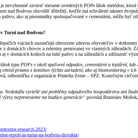
 je nevyhnutné zaviesť meranie uvedených POPs látok metódou, ktorá 
ni nad Bodvou obzvlášť dôležitý, keďže má schválené takmer dvojnáso
toto palivo, ako aj pneumatiky spoluspaľované v cementárni, môžu byť
e v Turni nad Bodvou?
epačích vajciach naznačujú ohrozenie zdravia obyvateľov v dotknutej 
ov z domácich chovov a zeleniny pestovanej vo vlastných záhradách. Zá
 aj v domácich kotloch na tuhé palivo a na záhradách a zdôrazniť význ
látok typu POPs v okolí spaľovní odpadov, cementární a teplární, kde 
g emisií priamo z komínov týchto zariadení, ako aj biomonitoring v ich
, odborníčka z organizácie Priatelia Zeme – SPZ. Konečným cieľom je 
a. Nedokážu vyriešiť ani problémy odpadového hospodárstva ani žiadnu
né výzvy neprenesieme na budúce generácie“
povedal Branislav Moňok, 
monitoring-research-2023/
oring-report-in-turna-na-bodvou-slovakia/