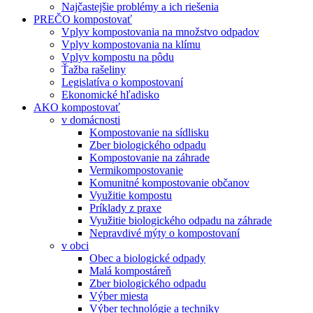
Najčastejšie problémy a ich riešenia
PREČO kompostovať
Vplyv kompostovania na množstvo odpadov
Vplyv kompostovania na klímu
Vplyv kompostu na pôdu
Ťažba rašeliny
Legislatíva o kompostovaní
Ekonomické hľadisko
AKO kompostovať
v domácnosti
Kompostovanie na sídlisku
Zber biologického odpadu
Kompostovanie na záhrade
Vermikompostovanie
Komunitné kompostovanie občanov
Využitie kompostu
Príklady z praxe
Využitie biologického odpadu na záhrade
Nepravdivé mýty o kompostovaní
v obci
Obec a biologické odpady
Malá kompostáreň
Zber biologického odpadu
Výber miesta
Výber technológie a techniky