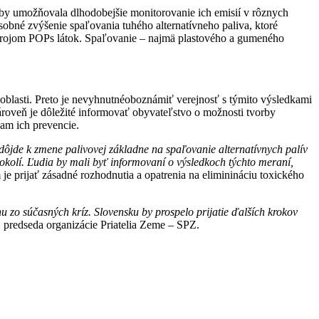
by umožňovala dlhodobejšie monitorovanie ich emisií v rôznych
bné zvýšenie spaľovania tuhého alternatívneho paliva, ktoré
 zdrojom POPs látok. Spaľovanie – najmä plastového a gumeného
oblasti. Preto je nevyhnutnéoboznámiť verejnosť s týmito výsledkami
roveň je dôležité informovať obyvateľstvo o možnosti tvorby
am ich prevencie.
dôjde k zmene palivovej základne na spaľovanie alternatívnych palív
 okolí. Ľudia by mali byť informovaní o výsledkoch týchto meraní,
prijať zásadné rozhodnutia a opatrenia na eliminináciu toxického
 zo súčasných kríz. Slovensku by prospelo prijatie ďalších krokov
predseda organizácie Priatelia Zeme – SPZ.