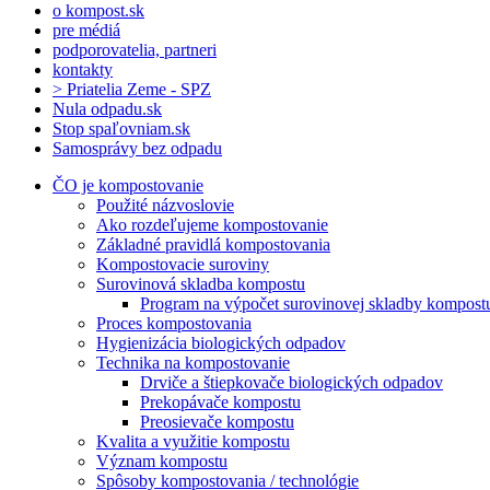
o kompost.sk
pre médiá
podporovatelia, partneri
kontakty
> Priatelia Zeme - SPZ
Nula odpadu.sk
Stop spaľovniam.sk
Samosprávy bez odpadu
ČO je kompostovanie
Použité názvoslovie
Ako rozdeľujeme kompostovanie
Základné pravidlá kompostovania
Kompostovacie suroviny
Surovinová skladba kompostu
Program na výpočet surovinovej skladby kompost
Proces kompostovania
Hygienizácia biologických odpadov
Technika na kompostovanie
Drviče a štiepkovače biologických odpadov
Prekopávače kompostu
Preosievače kompostu
Kvalita a využitie kompostu
Význam kompostu
Spôsoby kompostovania / technológie