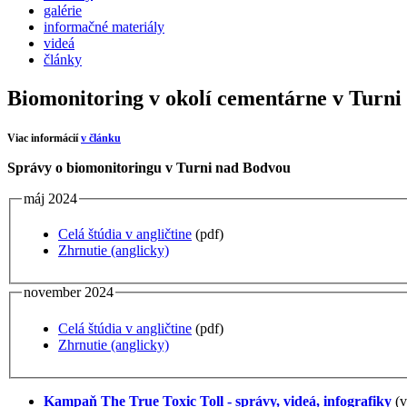
galérie
informačné materiály
videá
články
Biomonitoring v okolí cementárne v Turni 
Viac informácií
v článku
Správy o biomonitoringu v Turni nad Bodvou
máj 2024
Celá štúdia v angličtine
(pdf)
Zhrnutie (anglicky)
november 2024
Celá štúdia v angličtine
(pdf)
Zhrnutie (anglicky)
Kampaň The True Toxic Toll - správy, videá, infografiky
(v