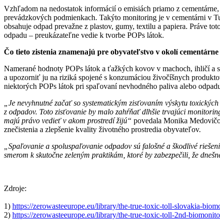
Vzhľadom na nedostatok informácií o emisiách priamo z cementárne,
prevádzkových podmienkach. Takýto monitoring je v cementárni v Tur
obsahuje odpad prevažne z plastov, gumy, textilu a papiera. Práve 
odpadu – preukázateľne vedie k tvorbe POPs látok.
Čo tieto zistenia znamenajú pre obyvateľstvo v okolí cementárn
Namerané hodnoty POPs látok a ťažkých kovov v machoch, ihličí a sl
a upozorniť ju na riziká spojené s konzumáciou živočíšnych produkt
niektorých POPs látok pri spaľovaní nevhodného paliva alebo odpadu
„Je nevyhnutné začať so systematickým zisťovaním výskytu toxických 
z odpadov. Toto zisťovanie by malo zahŕňať dlhšie trvajúci monitorin
majú právo vedieť v akom prostredí žijú“
povedala Monika Medovičová
znečistenia a zlepšenie kvality životného prostredia obyvateľov.
„Spaľovanie a spoluspaľovanie odpadov sú falošné a škodlivé riešeni
smerom k skutočne zeleným praktikám, ktoré by zabezpečili, že dneš
Zdroje:
1)
https://zerowasteeurope.eu/library/the-true-toxic-toll-slovakia-bio
2)
https://zerowasteeurope.eu/library/the-true-toxic-toll-2nd-biomonit