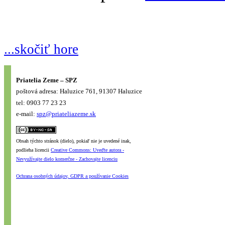
...skočiť hore
Priatelia Zeme – SPZ
poštová adresa: Haluzice 761, 91307 Haluzice
tel: 0903 77 23 23
e-mail:
spz@priateliazeme.sk
Obsah týchto stránok (dielo), pokiaľ nie je uvedené inak,
podlieha licencii
Creative Commons: Uveďte autora -
Nevyužívajte dielo komerčne - Zachovajte licenciu
Ochrana osobných údajov, GDPR a používanie Cookies