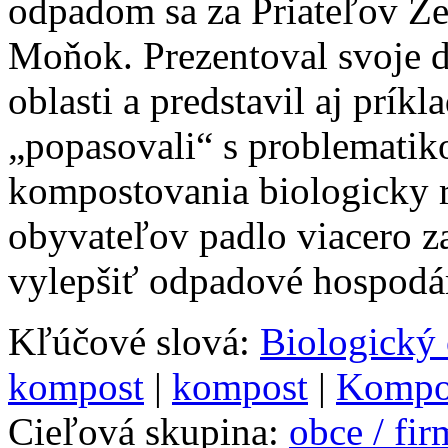
odpadom sa za Priateľov Ze
Moňok. Prezentoval svoje d
oblasti a predstavil aj prík
„popasovali“ s problematik
kompostovania biologicky 
obyvateľov padlo viacero 
vylepšiť odpadové hospodár
Kľúčové slová:
Biologický
kompost
|
kompost
|
Kompo
Cieľová skupina:
obce / fi