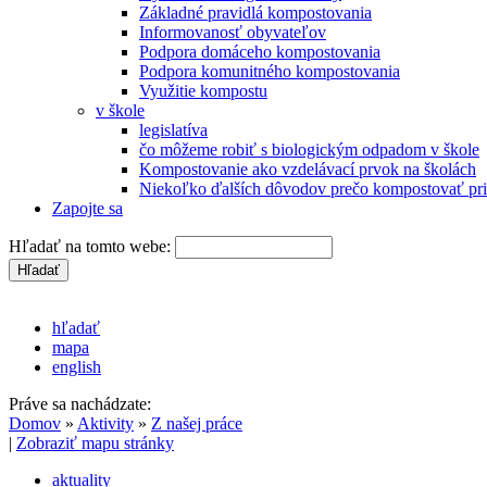
Základné pravidlá kompostovania
Informovanosť obyvateľov
Podpora domáceho kompostovania
Podpora komunitného kompostovania
Využitie kompostu
v škole
legislatíva
čo môžeme robiť s biologickým odpadom v škole
Kompostovanie ako vzdelávací prvok na školách
Niekoľko ďalších dôvodov prečo kompostovať pri
Zapojte sa
Hľadať na tomto webe:
hľadať
mapa
english
Práve sa nachádzate:
Domov
»
Aktivity
»
Z našej práce
|
Zobraziť mapu stránky
aktuality