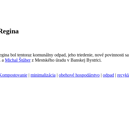
 Regina
ina bol tentoraz komunálny odpad, jeho triedenie, nové povinnosti sam
Z a
Michal Štúber
z Mestského úradu v Banskej Bystrici.
Kompostovanie
|
minimalizácia
|
obehové hospodárstvo
|
odpad
|
recykl