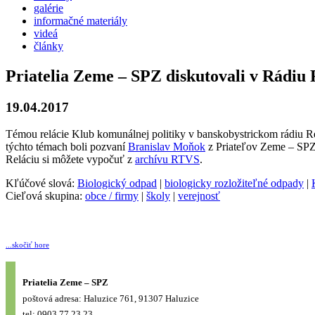
galérie
informačné materiály
videá
články
Priatelia Zeme – SPZ diskutovali v Rádiu
19.04.2017
Témou relácie Klub komunálnej politiky v banskobystrickom rádiu Reg
týchto témach boli pozvaní
Branislav Moňok
z Priateľov Zeme – SP
Reláciu si môžete vypočuť z
archívu RTVS
.
Kľúčové slová:
Biologický odpad
|
biologicky rozložiteľné odpady
|
Cieľová skupina:
obce / firmy
|
školy
|
verejnosť
...skočiť hore
Priatelia Zeme – SPZ
poštová adresa: Haluzice 761, 91307 Haluzice
tel: 0903 77 23 23