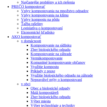
Najčastejšie problémy a ich riešenia
PREČO kompostovať
Vplyv kompostovania na množstvo odpadov
Vplyv kompostovania na klímu
Vplyv kompostu na pôdu
Ťažba rašeliny
Legislatíva o kompostovaní
Ekonomické hľadisko
AKO kompostovať
v domácnosti
Kompostovanie na sídlisku
Zber biologického odpadu
Kompostovanie na záhrade
Vermikompostovanie
Komunitné kompostovanie občanov
Využitie kompostu
Príklady z praxe
Využitie biologického odpadu na záhrade
Nepravdivé mýty o kompostovaní
v obci
Obec a biologické odpady
Malá kompostáreň
Zber biologického odpadu
Výber miesta
Výber technológie a techniky