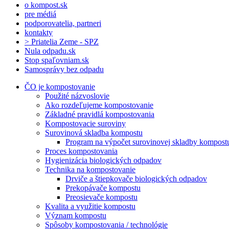
o kompost.sk
pre médiá
podporovatelia, partneri
kontakty
> Priatelia Zeme - SPZ
Nula odpadu.sk
Stop spaľovniam.sk
Samosprávy bez odpadu
ČO je kompostovanie
Použité názvoslovie
Ako rozdeľujeme kompostovanie
Základné pravidlá kompostovania
Kompostovacie suroviny
Surovinová skladba kompostu
Program na výpočet surovinovej skladby kompost
Proces kompostovania
Hygienizácia biologických odpadov
Technika na kompostovanie
Drviče a štiepkovače biologických odpadov
Prekopávače kompostu
Preosievače kompostu
Kvalita a využitie kompostu
Význam kompostu
Spôsoby kompostovania / technológie