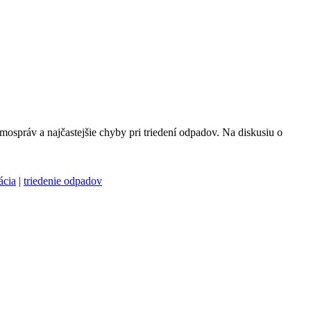
ospráv a najčastejšie chyby pri triedení odpadov. Na diskusiu o
ácia
|
triedenie odpadov