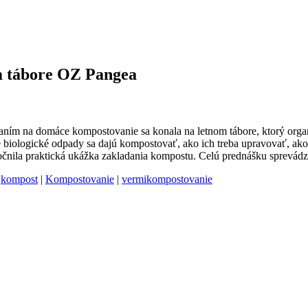
om tábore OZ Pangea
ním na domáce kompostovanie sa konala na letnom tábore, ktorý organ
 biologické odpady sa dajú kompostovať, ako ich treba upravovať, ako
čnila praktická ukážka zakladania kompostu. Celú prednášku sprevádza
|
kompost
|
Kompostovanie
|
vermikompostovanie