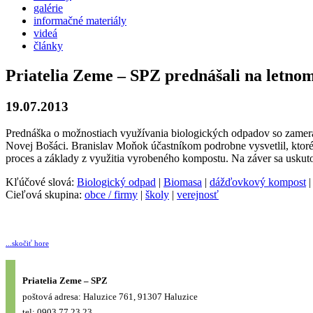
galérie
informačné materiály
videá
články
Priatelia Zeme – SPZ prednášali na letn
19.07.2013
Prednáška o možnostiach využívania biologických odpadov so zamera
Novej Bošáci. Branislav Moňok účastníkom podrobne vysvetlil, ktoré
proces a základy z využitia vyrobeného kompostu. Na záver sa uskuto
Kľúčové slová:
Biologický odpad
|
Biomasa
|
dážďovkový kompost
Cieľová skupina:
obce / firmy
|
školy
|
verejnosť
...skočiť hore
Priatelia Zeme – SPZ
poštová adresa: Haluzice 761, 91307 Haluzice
tel: 0903 77 23 23