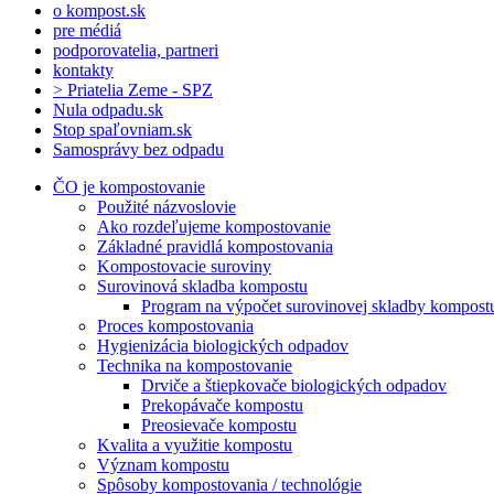
o kompost.sk
pre médiá
podporovatelia, partneri
kontakty
> Priatelia Zeme - SPZ
Nula odpadu.sk
Stop spaľovniam.sk
Samosprávy bez odpadu
ČO je kompostovanie
Použité názvoslovie
Ako rozdeľujeme kompostovanie
Základné pravidlá kompostovania
Kompostovacie suroviny
Surovinová skladba kompostu
Program na výpočet surovinovej skladby kompost
Proces kompostovania
Hygienizácia biologických odpadov
Technika na kompostovanie
Drviče a štiepkovače biologických odpadov
Prekopávače kompostu
Preosievače kompostu
Kvalita a využitie kompostu
Význam kompostu
Spôsoby kompostovania / technológie