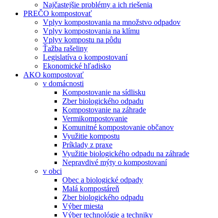
Najčastejšie problémy a ich riešenia
PREČO kompostovať
Vplyv kompostovania na množstvo odpadov
Vplyv kompostovania na klímu
Vplyv kompostu na pôdu
Ťažba rašeliny
Legislatíva o kompostovaní
Ekonomické hľadisko
AKO kompostovať
v domácnosti
Kompostovanie na sídlisku
Zber biologického odpadu
Kompostovanie na záhrade
Vermikompostovanie
Komunitné kompostovanie občanov
Využitie kompostu
Príklady z praxe
Využitie biologického odpadu na záhrade
Nepravdivé mýty o kompostovaní
v obci
Obec a biologické odpady
Malá kompostáreň
Zber biologického odpadu
Výber miesta
Výber technológie a techniky