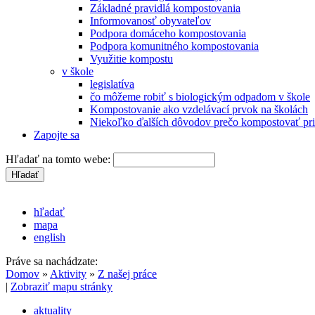
Základné pravidlá kompostovania
Informovanosť obyvateľov
Podpora domáceho kompostovania
Podpora komunitného kompostovania
Využitie kompostu
v škole
legislatíva
čo môžeme robiť s biologickým odpadom v škole
Kompostovanie ako vzdelávací prvok na školách
Niekoľko ďalších dôvodov prečo kompostovať pri
Zapojte sa
Hľadať na tomto webe:
hľadať
mapa
english
Práve sa nachádzate:
Domov
»
Aktivity
»
Z našej práce
|
Zobraziť mapu stránky
aktuality