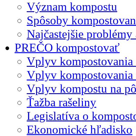
Význam kompostu
Spôsoby kompostovani
Najčastejšie problémy 
PREČO kompostovať
Vplyv kompostovania
Vplyv kompostovania 
Vplyv kompostu na p
Ťažba rašeliny
Legislatíva o kompost
Ekonomické hľadisko