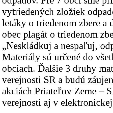
odpadov. Pre 7 obcí sme pri
vytriedených zložiek odpad
letáky o triedenom zbere 
obec plagát o triedenom zbe
„Neskládkuj a nespaľuj, od
Materiály sú určené do vše
obciach. Ďalšie 3 druhy mat
verejnosti SR a budú záuje
akciách Priateľov Zeme – SP
verejnosti aj v elektronicke