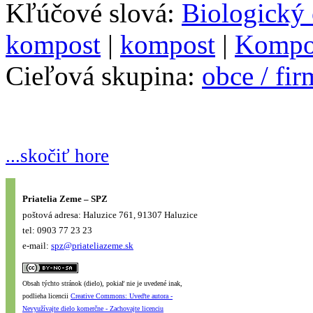
Kľúčové slová:
Biologický
kompost
|
kompost
|
Kompo
Cieľová skupina:
obce / fi
...skočiť hore
Priatelia Zeme – SPZ
poštová adresa: Haluzice 761, 91307 Haluzice
tel: 0903 77 23 23
e-mail:
spz@priateliazeme.sk
Obsah týchto stránok (dielo), pokiaľ nie je uvedené inak,
podlieha licencii
Creative Commons: Uveďte autora -
Nevyužívajte dielo komerčne - Zachovajte licenciu