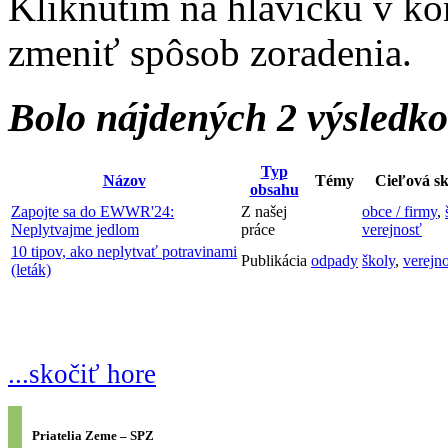
Kliknutím na hlavičku v ko
zmeniť spôsob zoradenia.
Bolo nájdených 2 výsledk
Typ
Názov
Témy
Cieľová s
obsahu
Zapojte sa do EWWR'24:
Z našej
obce / firmy
,
Neplytvajme jedlom
práce
verejnosť
10 tipov, ako neplytvať potravinami
Publikácia
odpady
školy
,
verejn
(leták)
...skočiť hore
Priatelia Zeme – SPZ