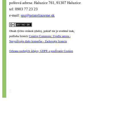
poštová adresa: Haluzice 761, 91307 Haluzice
tel: 0903 77 23 23
e-mail:
spz@priateliazeme.sk
Obsah týchto stránok (dielo), pokiaľ nie je uvedené inak,
podlieha licencii
Creative Commons: Uveďte autora -
Nevyužívajte dielo komerčne - Zachovajte licenciu
Ochrana osobných údajov, GDPR a používanie Cookies
#