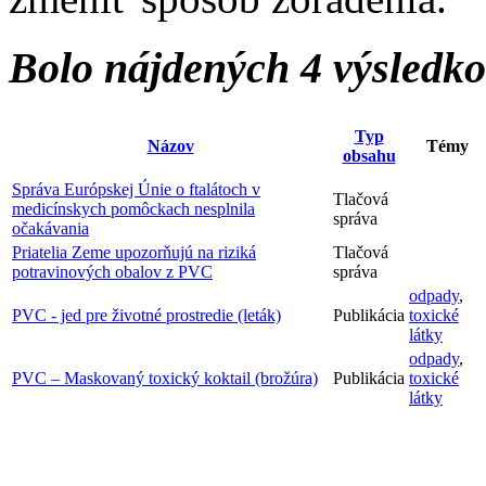
Bolo nájdených 4 výsledk
Typ
Názov
Témy
obsahu
Správa Európskej Únie o ftalátoch v
Tlačová
medicínskych pomôckach nesplnila
správa
očakávania
Priatelia Zeme upozorňujú na riziká
Tlačová
potravinových obalov z PVC
správa
odpady
,
PVC - jed pre životné prostredie (leták)
Publikácia
toxické
látky
odpady
,
PVC – Maskovaný toxický koktail (brožúra)
Publikácia
toxické
látky