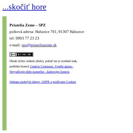
...skočiť hore
Priatelia Zeme – SPZ
poštová adresa: Haluzice 761, 91307 Haluzice
tel: 0903 77 23 23
e-mail:
spz@priateliazeme.sk
Obsah týchto stránok (dielo), pokiaľ nie je uvedené inak,
podlieha licencii
Creative Commons: Uveďte autora -
Nevyužívajte dielo komerčne - Zachovajte licenciu
Ochrana osobných údajov, GDPR a používanie Cookies
#