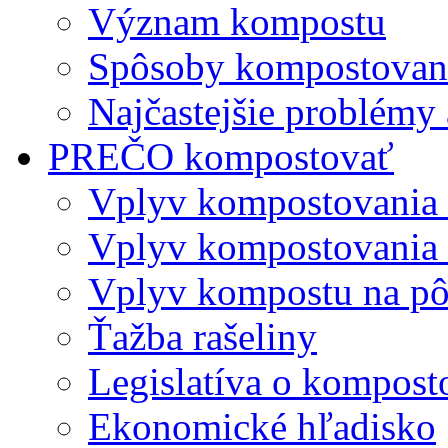
Význam kompostu
Spôsoby kompostovani
Najčastejšie problémy 
PREČO kompostovať
Vplyv kompostovania
Vplyv kompostovania 
Vplyv kompostu na p
Ťažba rašeliny
Legislatíva o kompost
Ekonomické hľadisko