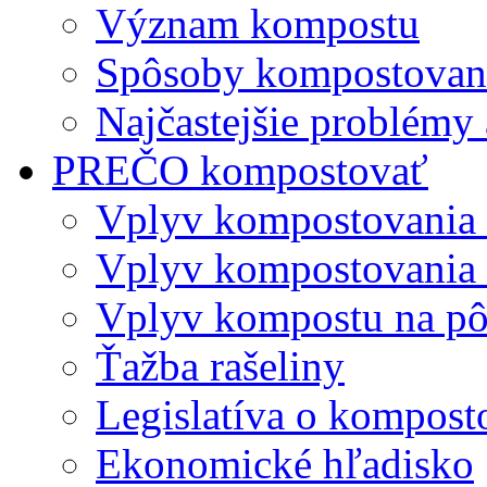
Význam kompostu
Spôsoby kompostovani
Najčastejšie problémy 
PREČO kompostovať
Vplyv kompostovania
Vplyv kompostovania 
Vplyv kompostu na p
Ťažba rašeliny
Legislatíva o kompost
Ekonomické hľadisko