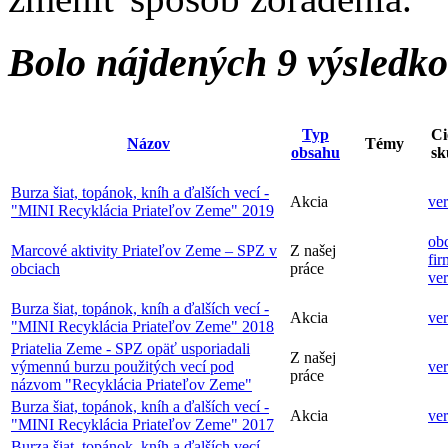
Bolo nájdených 9 výsledk
Typ
Ci
Názov
Témy
obsahu
sk
Burza šiat, topánok, kníh a ďalších vecí -
Akcia
ver
"MINI Recyklácia Priateľov Zeme" 2019
obc
Marcové aktivity Priateľov Zeme – SPZ v
Z našej
fir
obciach
práce
ver
Burza šiat, topánok, kníh a ďalších vecí -
Akcia
ver
"MINI Recyklácia Priateľov Zeme" 2018
Priatelia Zeme - SPZ opäť usporiadali
Z našej
výmennú burzu použitých vecí pod
ver
práce
názvom "Recyklácia Priateľov Zeme"
Burza šiat, topánok, kníh a ďalších vecí -
Akcia
ver
"MINI Recyklácia Priateľov Zeme" 2017
Burza šiat, topánok, kníh a ďalších vecí -