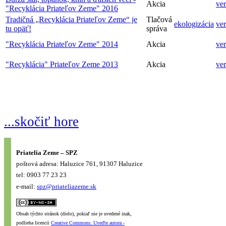
Akcia
ver
"Recyklácia Priateľov Zeme" 2016
Tradičná „Recyklácia Priateľov Zeme“ je
Tlačová
ekologizácia
ver
tu opäť!
správa
"Recyklácia Priateľov Zeme" 2014
Akcia
ver
"Recyklácia" Priateľov Zeme 2013
Akcia
ver
...skočiť hore
Priatelia Zeme – SPZ
poštová adresa: Haluzice 761, 91307 Haluzice
tel: 0903 77 23 23
e-mail:
spz@priateliazeme.sk
Obsah týchto stránok (dielo), pokiaľ nie je uvedené inak,
podlieha licencii
Creative Commons: Uveďte autora -