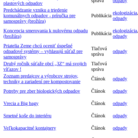
správa
odpady
plastových odpadov
Predchádzanie vzniku a triedenie
ekologizácia
komunálnych odpadov - príručka pre
Publikácia
odpady
samosprávy (brožúra)
Koncepcia smerovania k nulovému odpadu
ekologizácia
Publikácia
(brožúra)
odpady
Priatelia Zeme chcú oceniť úspešné
Tlačová
odpadové systémy – vyhlasujú súťaž pre
odpady
správa
samosprávy
Druhý ročník súťaže obcí „3Z“ má svojich
Tlačová
víťazov !
správa
Zoznam predajcov a výrobcov strojov,
Článok
odpady
techniky a zariadení pre kompostovanie
Potreby pre zber biologických odpadov
Článok
odpady
Vrecia a Big bagy
Článok
odpady
Smetné koše do interiéru
Článok
odpady
Veľkokapacitné kontajnery
Článok
odpady