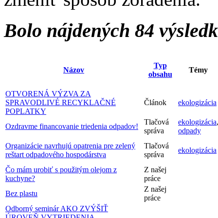
Bolo nájdených 84 výsled
Typ
Názov
Témy
obsahu
OTVORENÁ VÝZVA ZA
SPRAVODLIVÉ RECYKLAČNÉ
Článok
ekologizácia
POPLATKY
Tlačová
ekologizácia
Ozdravme financovanie triedenia odpadov!
správa
odpady
Organizácie navrhujú opatrenia pre zelený
Tlačová
ekologizácia
reštart odpadového hospodárstva
správa
Čo mám urobiť s použitým olejom z
Z našej
kuchyne?
práce
Z našej
Bez plastu
práce
Odborný seminár AKO ZVÝŠIŤ
ÚROVEŇ VYTRIEDENIA