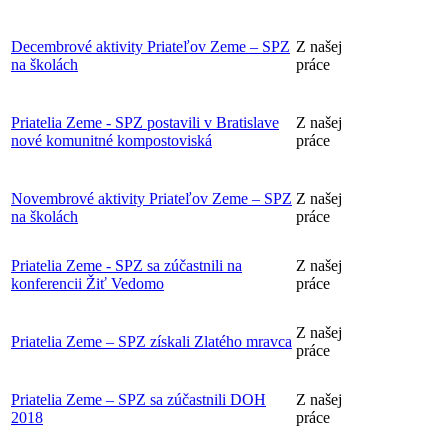
Decembrové aktivity Priateľov Zeme – SPZ
Z našej
na školách
práce
Priatelia Zeme - SPZ postavili v Bratislave
Z našej
nové komunitné kompostoviská
práce
Novembrové aktivity Priateľov Zeme – SPZ
Z našej
na školách
práce
Priatelia Zeme - SPZ sa zúčastnili na
Z našej
konferencii Žiť Vedomo
práce
Z našej
Priatelia Zeme – SPZ získali Zlatého mravca
práce
Priatelia Zeme – SPZ sa zúčastnili DOH
Z našej
2018
práce