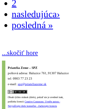
2
nasledujúca›
posledná »
...skočiť hore
Priatelia Zeme – SPZ
poštová adresa: Haluzice 761, 91307 Haluzice
tel: 0903 77 23 23
e-mail:
spz@priateliazeme.sk
Obsah týchto stránok (dielo), pokiaľ nie je uvedené inak,
podlieha licencii
Creative Commons: Uveďte autora -
Nevyužívajte dielo komerčne - Zachovajte licenciu