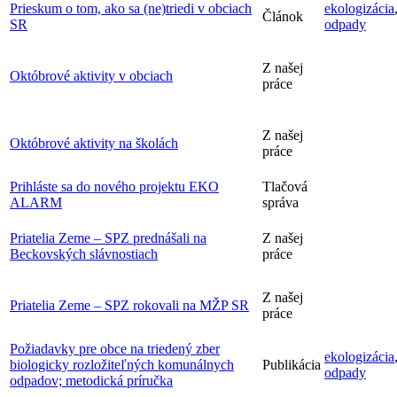
Prieskum o tom, ako sa (ne)triedi v obciach
ekologizácia
Článok
SR
odpady
Z našej
Októbrové aktivity v obciach
práce
Z našej
Októbrové aktivity na školách
práce
Prihláste sa do nového projektu EKO
Tlačová
ALARM
správa
Priatelia Zeme – SPZ prednášali na
Z našej
Beckovských slávnostiach
práce
Z našej
Priatelia Zeme – SPZ rokovali na MŽP SR
práce
Požiadavky pre obce na triedený zber
ekologizácia
biologicky rozložiteľných komunálnych
Publikácia
odpady
odpadov; metodická príručka