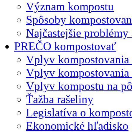
Význam kompostu
Spôsoby kompostovani
Najčastejšie problémy 
PREČO kompostovať
Vplyv kompostovania
Vplyv kompostovania 
Vplyv kompostu na p
Ťažba rašeliny
Legislatíva o kompost
Ekonomické hľadisko