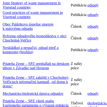
Joint Strategy of waste management in
Publikácia
odpady
Visegrad countries
Good practices of waste management in
Publikácia
odpady
Visegrad countries
Obec Palárikovo úspešne smeruje
Článok
odpady
k nulovému odpadu
Reforma odpadového hospodárstva v obci
Článok
odpady
Chocholná-Velčice
Neskládkuj a nespaľuj, odpad trieď a
Publikácia
odpady
kompostuj (brožúra)
Priatelia Zeme – SPZ prednášali na detskom
Z našej
tábore v Závadke nad Hronom
práce
Priatelia Zeme – SPZ zahájili v Chocholnej-
Z našej
Velčiciach informačnú kampaň „od domu k
práce
domu“
Mechanicko-biologická úprava odpadov
Článok
odpady
Priatelia Zeme – SPZ vítajú snahu
Tlačová
ekologizácia
Európskeho parlamentu o výraznú redukciu