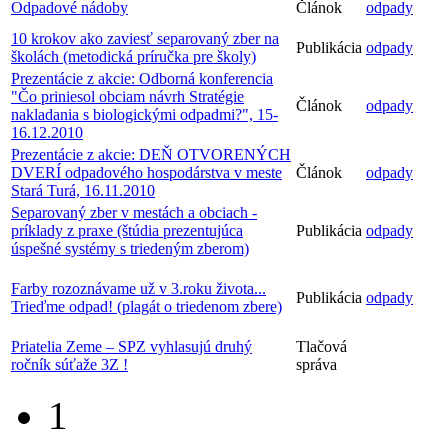
Odpadové nádoby
Článok
odpady
10 krokov ako zaviesť separovaný zber na
Publikácia
odpady
školách (metodická príručka pre školy)
Prezentácie z akcie: Odborná konferencia
"Čo priniesol obciam návrh Stratégie
Článok
odpady
nakladania s biologickými odpadmi?", 15-
16.12.2010
Prezentácie z akcie: DEŇ OTVORENÝCH
DVERÍ odpadového hospodárstva v meste
Článok
odpady
Stará Turá, 16.11.2010
Separovaný zber v mestách a obciach -
príklady z praxe (štúdia prezentujúca
Publikácia
odpady
úspešné systémy s triedeným zberom)
Farby rozoznávame už v 3.roku života...
Publikácia
odpady
Trieďme odpad! (plagát o triedenom zbere)
Priatelia Zeme – SPZ vyhlasujú druhý
Tlačová
ročník súťaže 3Z !
správa
1