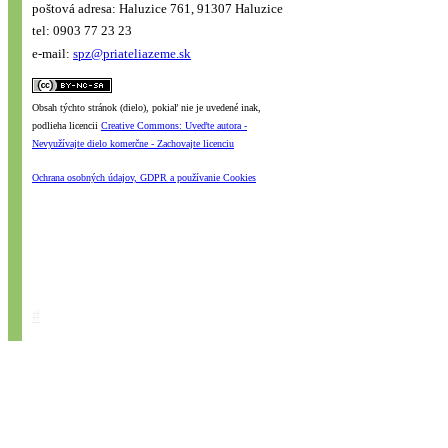
poštová adresa: Haluzice 761, 91307 Haluzice
tel: 0903 77 23 23
e-mail:
spz@priateliazeme.sk
Obsah týchto stránok (dielo), pokiaľ nie je uvedené inak,
podlieha licencii
Creative Commons: Uveďte autora -
Nevyužívajte dielo komerčne - Zachovajte licenciu
Ochrana osobných údajov, GDPR a používanie Cookies
#