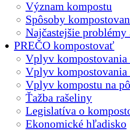
Význam kompostu
Spôsoby kompostovani
Najčastejšie problémy 
PREČO kompostovať
Vplyv kompostovania
Vplyv kompostovania 
Vplyv kompostu na p
Ťažba rašeliny
Legislatíva o kompost
Ekonomické hľadisko