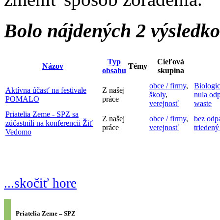
Bolo nájdených 2 výsledk
Typ
Cieľová
Názov
Témy
obsahu
skupina
obce / firmy
,
Biologi
Aktívna účasť na festivale
Z našej
školy
,
nula od
POMALO
práce
verejnosť
waste
Priatelia Zeme - SPZ sa
Z našej
obce / firmy
,
bez odp
zúčastnili na konferencii Žiť
práce
verejnosť
triedený
Vedomo
...skočiť hore
Priatelia Zeme – SPZ