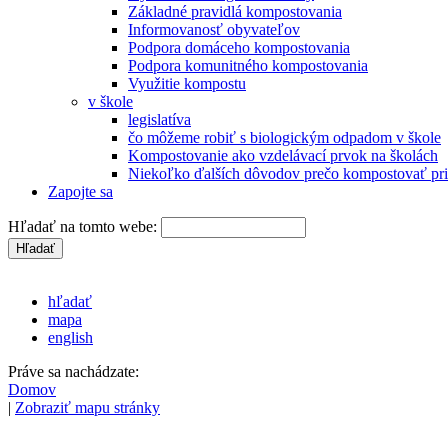
Základné pravidlá kompostovania
Informovanosť obyvateľov
Podpora domáceho kompostovania
Podpora komunitného kompostovania
Využitie kompostu
v škole
legislatíva
čo môžeme robiť s biologickým odpadom v škole
Kompostovanie ako vzdelávací prvok na školách
Niekoľko ďalších dôvodov prečo kompostovať pri
Zapojte sa
Hľadať na tomto webe:
hľadať
mapa
english
Práve sa nachádzate:
Domov
|
Zobraziť mapu stránky