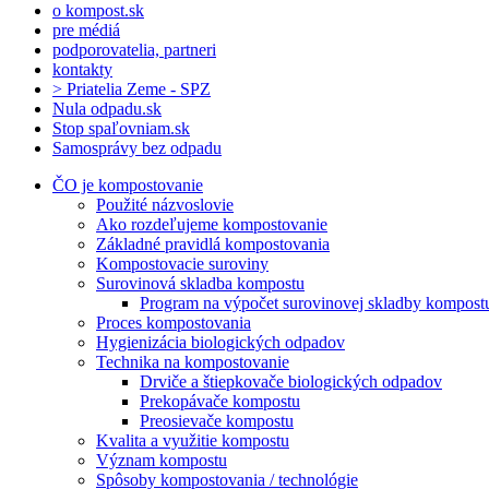
o kompost.sk
pre médiá
podporovatelia, partneri
kontakty
> Priatelia Zeme - SPZ
Nula odpadu.sk
Stop spaľovniam.sk
Samosprávy bez odpadu
ČO je kompostovanie
Použité názvoslovie
Ako rozdeľujeme kompostovanie
Základné pravidlá kompostovania
Kompostovacie suroviny
Surovinová skladba kompostu
Program na výpočet surovinovej skladby kompost
Proces kompostovania
Hygienizácia biologických odpadov
Technika na kompostovanie
Drviče a štiepkovače biologických odpadov
Prekopávače kompostu
Preosievače kompostu
Kvalita a využitie kompostu
Význam kompostu
Spôsoby kompostovania / technológie