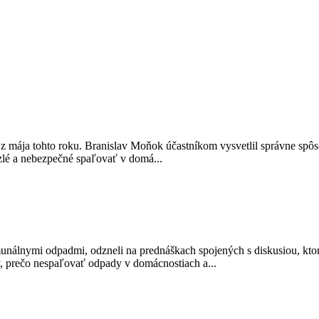
z mája tohto roku. Branislav Moňok účastníkom vysvetlil správne spô
lé a nebezpečné spaľovať v domá...
unálnymi odpadmi, odzneli na prednáškach spojených s diskusiou, kto
 prečo nespaľovať odpady v domácnostiach a...