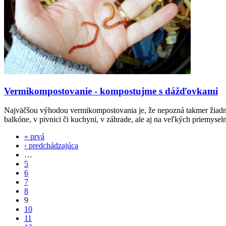
Vermikompostovanie - kompostujme s dážďovkami
Najväčšou výhodou vermikompostovania je, že nepozná takmer žiadn
balkóne, v pivnici či kuchyni, v záhrade, ale aj na veľkých priemysel
« prvá
‹ predchádzajúca
…
5
6
7
8
9
10
11