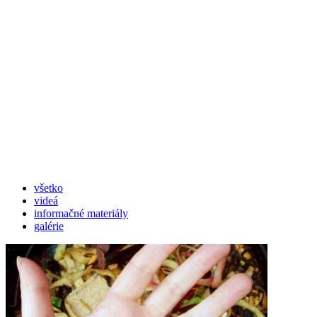
všetko
videá
informačné materiály
galérie