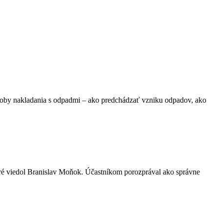
soby nakladania s odpadmi – ako predchádzať vzniku odpadov, ako
ré viedol Branislav Moňok. Účastníkom porozprával ako správne