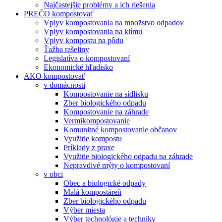
Najčastejšie problémy a ich riešenia
PREČO kompostovať
Vplyv kompostovania na množstvo odpadov
Vplyv kompostovania na klímu
Vplyv kompostu na pôdu
Ťažba rašeliny
Legislatíva o kompostovaní
Ekonomické hľadisko
AKO kompostovať
v domácnosti
Kompostovanie na sídlisku
Zber biologického odpadu
Kompostovanie na záhrade
Vermikompostovanie
Komunitné kompostovanie občanov
Využitie kompostu
Príklady z praxe
Využitie biologického odpadu na záhrade
Nepravdivé mýty o kompostovaní
v obci
Obec a biologické odpady
Malá kompostáreň
Zber biologického odpadu
Výber miesta
Výber technológie a techniky