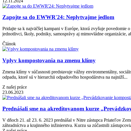
12.11.2024
Zapojte sa do EWWR'24: Neplytvajme jedlom
Pridajte sa k najväčšej kampani v Európe, ktorá zvyšuje povedomie 
jednotlivci, školy, podniky, samosprávy aj mimovládne organizácie, ab
Článok
Vplyv kompostovania na zmenu klímy
Zmena klímy v súčasnosti predstavuje vážny environmentálny, soci
odpadu, ktoré sú v hierarchii odpadového hospodárstva na najnižš...
Z našej práce
23.06.2023
Prednášali sme na akreditovanom kurze „Prevádzkov
V dňoch 21. až 23. 6. 2023 prednášal v Nitre zástupca Priateľov Z
záhradníctva a krajinného inžinierstva. Kurzu sa zúčastnili zástupcov
Z našej práce