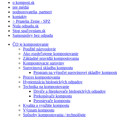
o kompost.sk
pre médiá
podporovatelia, partneri
kontakty
> Priatelia Zeme - SPZ
Nula odpadu.sk
Stop spaľovniam.sk
Samosprávy bez odpadu
ČO je kompostovanie
Použité názvoslovie
Ako rozdeľujeme kompostovanie
Základné pravidlá kompostovania
Kompostovacie suroviny
Surovinová skladba kompostu
Program na výpočet surovinovej skladby kompost
Proces kompostovania
Hygienizácia biologických odpadov
Technika na kompostovanie
Drviče a štiepkovače biologických odpadov
Prekopávače kompostu
Preosievače kompostu
Kvalita a využitie kompostu
Význam kompostu
Spôsoby kompostovania / technológie