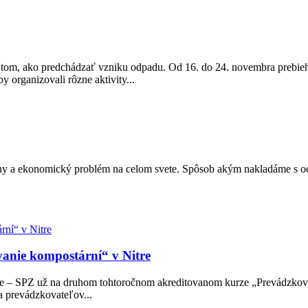
o tom, ako predchádzať vzniku odpadu. Od 16. do 24. novembra prebie
y organizovali rôzne aktivity...
álny a ekonomický problém na celom svete. Spôsob akým nakladáme s
anie kompostární“ v Nitre
eme – SPZ už na druhom tohtoročnom akreditovanom kurze „Prevádzkov
ia prevádzkovateľov...