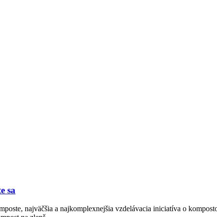
e sa
oste, najväčšia a najkomplexnejšia vzdelávacia iniciatíva o komposto