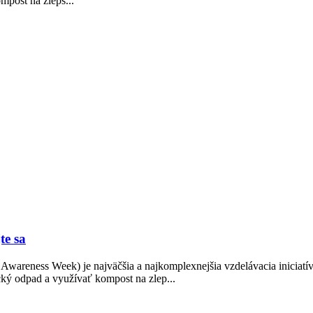
post na zlepš...
te sa
areness Week) je najväčšia a najkomplexnejšia vzdelávacia iniciatív
ký odpad a využívať kompost na zlep...