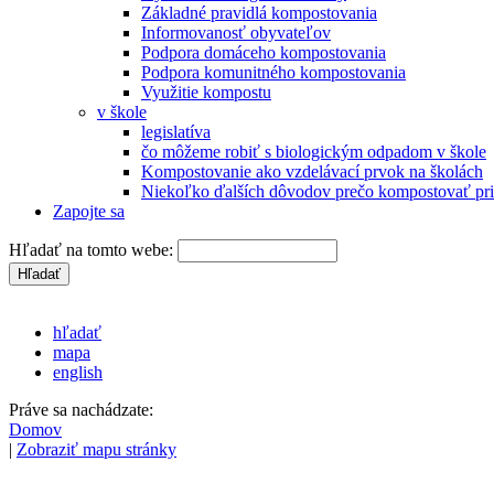
Základné pravidlá kompostovania
Informovanosť obyvateľov
Podpora domáceho kompostovania
Podpora komunitného kompostovania
Využitie kompostu
v škole
legislatíva
čo môžeme robiť s biologickým odpadom v škole
Kompostovanie ako vzdelávací prvok na školách
Niekoľko ďalších dôvodov prečo kompostovať pri
Zapojte sa
Hľadať na tomto webe:
hľadať
mapa
english
Práve sa nachádzate:
Domov
|
Zobraziť mapu stránky