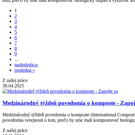
tom, prečo by sme mali kompostovať biologický odpad a využívať kom
1
2
3
4
5
6
7
8
9
…
nasledujúca›
posledná »
Z našej práce
30.04.2025
Medzinárodný týždeň povedomia o komposte - Zapoj
Medzinárodný týždeň povedomia o komposte (International Compost Aw
povedomia verejnosti o tom, prečo by sme mali kompostovať biologic
Z našej práce