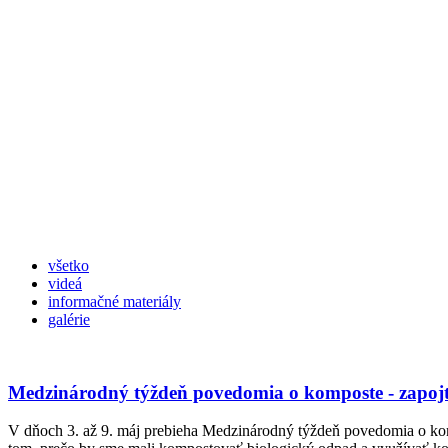
všetko
videá
informačné materiály
galérie
Medzinárodný týždeň povedomia o komposte - zapojt
V dňoch 3. až 9. máj prebieha Medzinárodný týždeň povedomia o komp