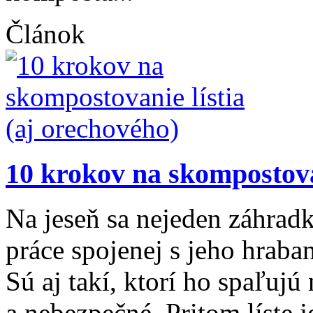
Článok
10 krokov na skompostovan
Na jeseň sa nejeden záhradk
práce spojenej s jeho hrab
Sú aj takí, ktorí ho spaľujú
a nebezpečné. Pritom líste 